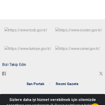
Bizi Takip Edin
İlan Portalı
Resmi Gazete
T.C. Zonguldak Valiliği Meşrutiyet Mahallesi Gazipaşa Caddesi
Sizlere daha iyi hizmet verebilmek için sitemizde
Hükümet Konağı No : 30 ZONGULDAK