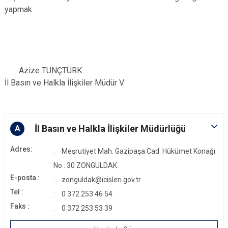
yapmak.
Azize TUNÇTÜRK
İl Basın ve Halkla İlişkiler Müdür V.
İl Basın ve Halkla İlişkiler Müdürlüğü
A
Adres:
Meşrutiyet Mah. Gazipaşa Cad. Hükümet Konağı
No : 30 ZONGULDAK
E-posta :
zonguldak@icisleri.gov.tr
Tel :
0 372 253 46 54
Faks :
0 372 253 53 39