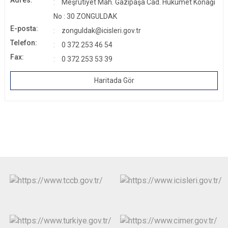
Adres:
Meşrutiyet Mah. Gazipaşa Cad. Hükümet Konağı
No : 30 ZONGULDAK
E-posta:
zonguldak@icisleri.gov.tr
Telefon:
0 372 253 46 54
Fax:
0 372 253 53 39
Haritada Gör