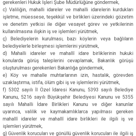
gerekenleri Hukuk İşleri Şube Müdürlüğüne göndermek,
c) Valiliğin, mahalli idareler ve mahalli idarelerin kurdukları
işletme, müessese, teşekkül ve birlikleri üzerindeki gözetim
ve denetim yetkisi ile diğer vesayet görev ve yetkilerinin
kullanılmasına ilişkin iş ve işlemleri yürütmek,
ç) Belediyelerin kurulması, bazı köylerin veya bağlıların
belediyelerle birleşmesi işlemlerini yürütmek,
d) Mahalli idareler ve mahallî idare birliklerinin hukuki
konularda görüş taleplerini cevaplamak, Bakanlık görüşü
oluşturulması gerekenleri Bakanlığa göndermek,
e) Köy ve mahalle muhtarlarının izin, hastalık, görevden
uzaklaştırma, istifa, ölüm gibi iş ve işlemlerini yürütmek,
f) 5302 sayılı İl Özel İdaresi Kanunu, 5393 sayılı Belediye
Kanunu, 5216 sayılı Büyükşehir Belediyesi Kanunu ve 5355
sayılı Mahalli İdare Birlikleri Kanunu ve diğer kanunlar
uyarınca, valilik ve kaymakamlıklarca yapılması gereken
mahallî idareler ve mahallî idare birlikleri ile ilgili iş ve
işlemleri yürütmek,
g) Güvenlik korucuları ve gönüllü güvenlik korucuları ile ilgili iş