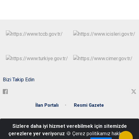
Bizi Takip Edin
İlan Portalı
Resmi Gazete
T.C. Zonguldak Valiliği Meşrutiyet Mahallesi Gazipaşa Caddesi
Sizlere daha iyi hizmet verebilmek için sitemizde
Hükümet Konağı No : 30 ZONGULDAK
çerezlere yer veriyoruz
🍪 Çerez politikamız hakkında
0 372 253 46 54