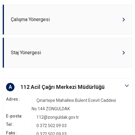
Çalışma Yönergesi
Staj Yönergesi
112 Acil Çağrı Merkezi Müdürlüğü
A
Adres :
Çınartepe Mahallesi Bülent Ecevit Caddesi
No:144 ZONGULDAK
E-posta:
112@zonguldak.gov.tr
Tel :
0 372 502 09 03
Faks :
0 372 502 09 03