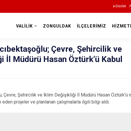
e-Devlet
VALİLİK
ZONGULDAK
İLÇELERİMİZ
HİZMET
Valilikler
ıbektaşoğlu; Çevre, Şehircilik ve
iği İl Müdürü Hasan Öztürk’ü Kabul
 Çevre, Şehircilik ve İklim Değişikliği İl Müdürü Hasan Öztürk’ü 
eden projeler ve planlanan çalışmalarla ilgili bilgi aldı.