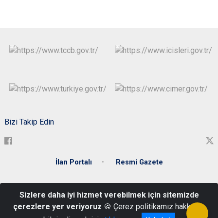
Bizi Takip Edin
İlan Portalı
Resmi Gazete
T.C. Zonguldak Valiliği Meşrutiyet Mahallesi Gazipaşa Caddesi
Sizlere daha iyi hizmet verebilmek için sitemizde
Hükümet Konağı No : 30 ZONGULDAK
çerezlere yer veriyoruz
🍪 Çerez politikamız hakkında
0 372 253 46 54